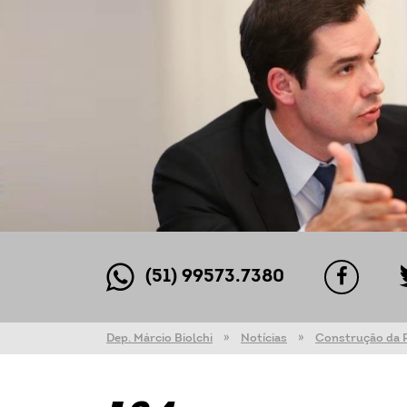
(51) 99573.7380
Dep. Márcio Biolchi
Notícias
Construção da P