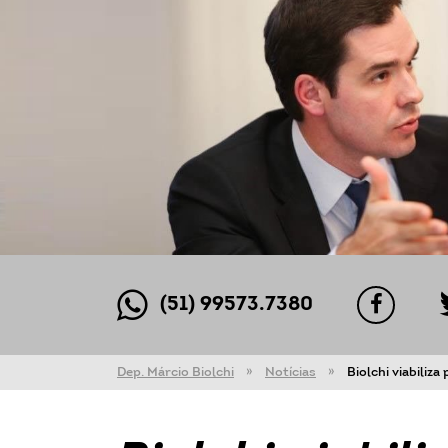
(51) 99573.7380
Dep. Márcio Biolchi
Notícias
Biolchi viabiliza