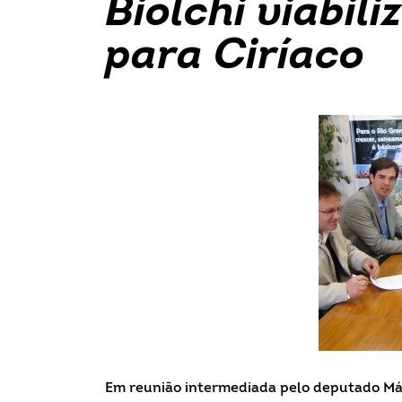
Biolchi viabil
para Ciríaco
Em reunião intermediada pelo deputado Már