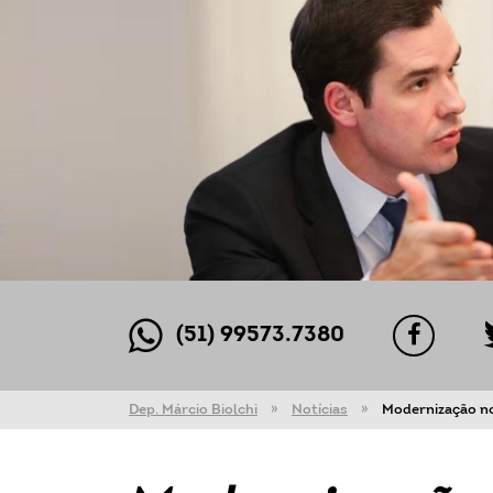
(51) 99573.7380
Dep. Márcio Biolchi
Notícias
Modernização no