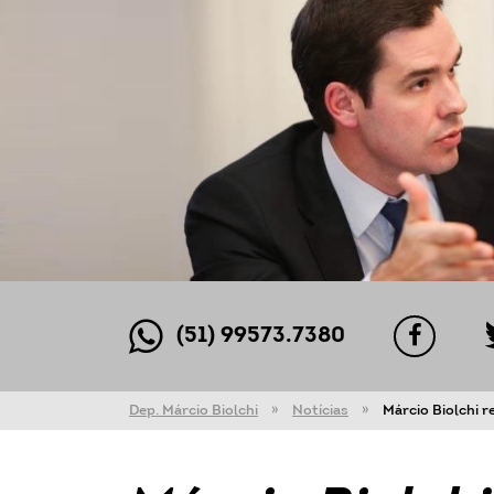
(51) 99573.7380
Dep. Márcio Biolchi
Notícias
Márcio Biolchi 