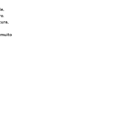
e,
ro.
tura,
 muito