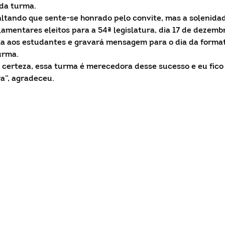
 da turma.
tando que sente-se honrado pelo convite, mas a solenidad
amentares eleitos para a 54ª legislatura, dia 17 de dezemb
ita aos estudantes e gravará mensagem para o dia da forma
urma.
 certeza, essa turma é merecedora desse sucesso e eu fico
a”, agradeceu.