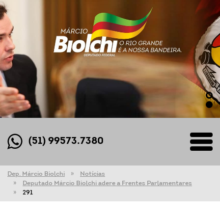
(51) 99573.7380
Dep. Márcio Biolchi
Notícias
Deputado Márcio Biolchi adere a Frentes Parlamentares
291