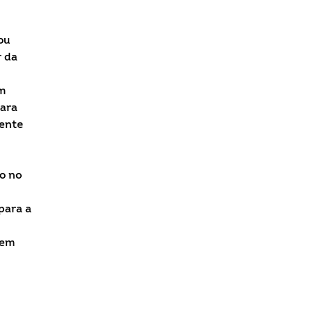
ou
r da
m
para
tente
o no
para a
 em