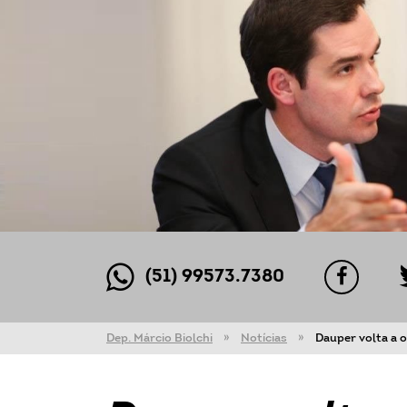
(51) 99573.7380
Dep. Márcio Biolchi
Notícias
Dauper volta a 