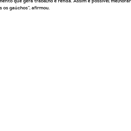
ento que gera trabalho e renda. Assim é possível melhorar
s os gaúchos”, afirmou.