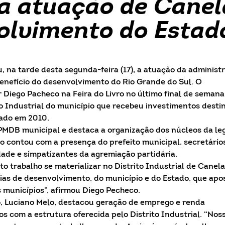
ca atuação de Canel
olvimento do Estad
 na tarde desta segunda-feira (17), a atuação da administ
benefício do desenvolvimento do Rio Grande do Sul. O
 Diego Pacheco na Feira do Livro no último final de semana
ito Industrial do município que recebeu investimentos desti
tado em 2010.
PMDB municipal e destaca a organização dos núcleos da le
o contou com a presença do prefeito municipal, secretário
de e simpatizantes da agremiação partidária.
to trabalho se materializar no Distrito Industrial de Canela
rias de desenvolvimento, do município e do Estado, que apo
 municípios”, afirmou Diego Pecheco.
, Luciano Melo, destacou geração de emprego e renda
 com a estrutura oferecida pelo Distrito Industrial. “Nos