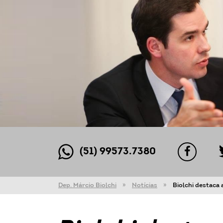
(51) 99573.7380
Dep. Márcio Biolchi
Notícias
Biolchi destaca