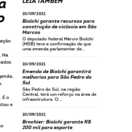
a
LEIA TAMBÉM
o
10/09/2021
Biolchi garante recursos para
construção de ciclovia em São
Marcos
O deputado federal Márcio Biolchi
ração
(MDB) teve a confirmação de que
uma emenda parlamentar de…
. Na
nados
10/09/2021
Emenda de Biolchi garantirá
genda,
melhorias para São Pedro do
Sul
s,
São Pedro do Sul, na região
Central, terá um reforço na área de
. É o
infraestrutura. O…
stou e
10/09/2021
Brochier: Biolchi garante R$
so
200 mil para esporte