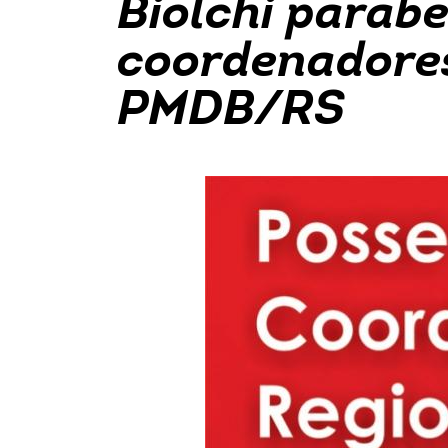
Biolchi parabe
coordenadores
PMDB/RS