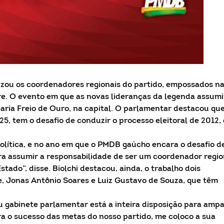
zou os coordenadores regionais do partido, empossados n
gre. O evento em que as novas lideranças da legenda assum
ria Freio de Ouro, na capital. O parlamentar destacou que
25, tem o desafio de conduzir o processo eleitoral de 2012,
lítica, e no ano em que o PMDB gaúcho encara o desafio d
a assumir a responsabilidade de ser um coordenador regio
tado”, disse. Biolchi destacou, ainda, o trabalho dois
, Jonas Antônio Soares e Luiz Gustavo de Souza, que têm
eu gabinete parlamentar está a inteira disposição para ampa
ra o sucesso das metas do nosso partido, me coloco a sua