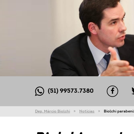
(51) 99573.7380
Dep. Márcio Biolchi
Notícias
Biolchi paraben