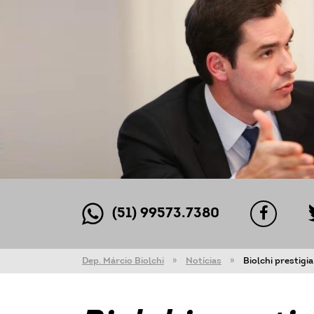
(51) 99573.7380
Dep. Márcio Biolchi
Notícias
Biolchi prestigi