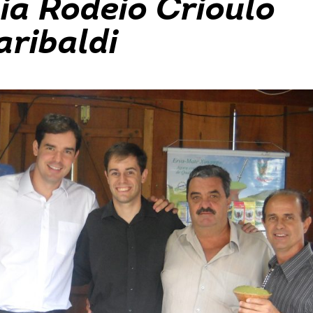
gia Rodeio Crioulo
aribaldi