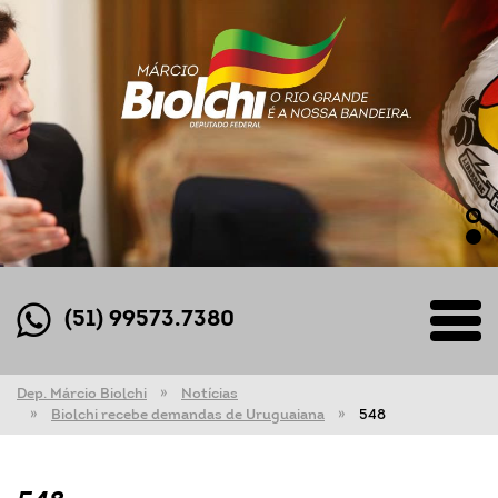
(51) 99573.7380
Dep. Márcio Biolchi
Notícias
Biolchi recebe demandas de Uruguaiana
548