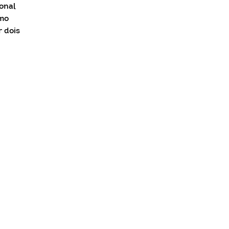
ional
omo
 dois