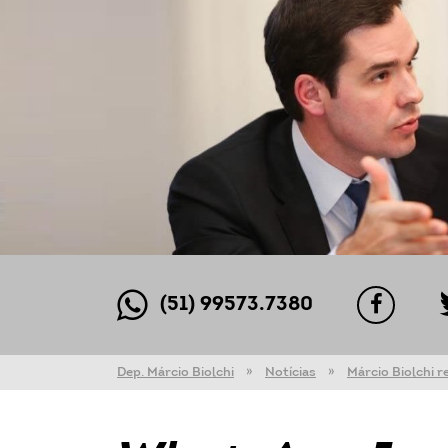
(51) 99573.7380
Dep. Márcio Biolchi
Notícias
Márcio Biolchi r