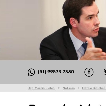
(51) 99573.7380
Dep. Márcio Biolchi
Notícias
Márcio Biolchi