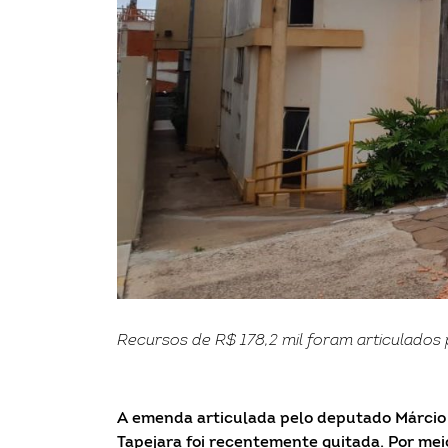
Recursos de R$ 178,2 mil foram articulados 
A emenda articulada pelo deputado Márcio B
Tapejara foi recentemente quitada. Por meio