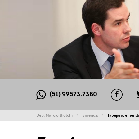
(51) 99573.7380
Dep. Márcio Biolchi
Emenda
Tapejara: emenda