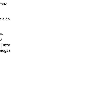
stido
s e da
a,
o
 junto
enegaz