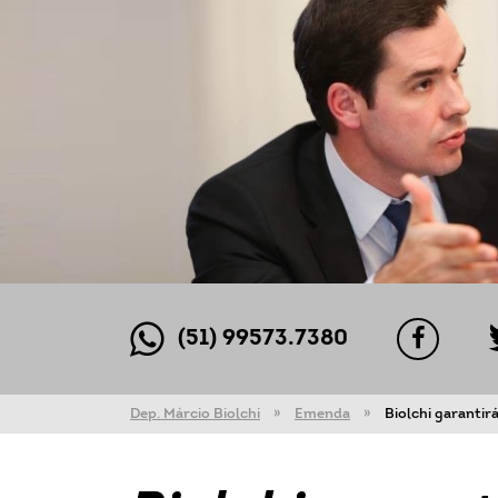
(51) 99573.7380
Dep. Márcio Biolchi
Emenda
Biolchi garanti