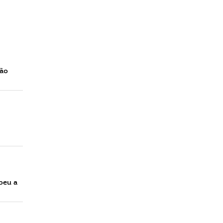
São
beu a