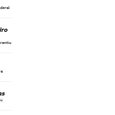
ederal
iro
rantiu
rá
uas
hi