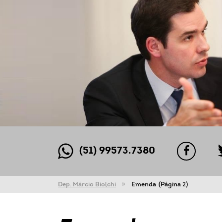
(51) 99573.7380
Dep. Márcio Biolchi
Emenda
(Página 2)